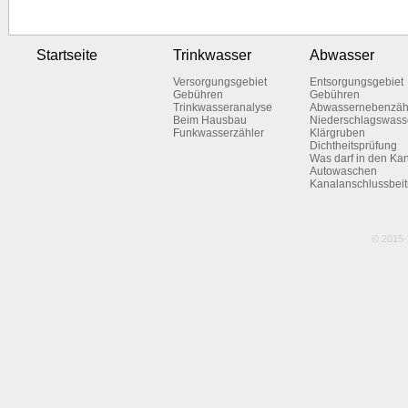
Startseite
Trinkwasser
Abwasser
Versorgungsgebiet
Entsorgungsgebiet
Gebühren
Gebühren
Trinkwasseranalyse
Abwassernebenzäh
Beim Hausbau
Niederschlagswass
Funkwasserzähler
Klärgruben
Dichtheitsprüfung
Was darf in den Ka
Autowaschen
Kanalanschlussbeit
© 2015-